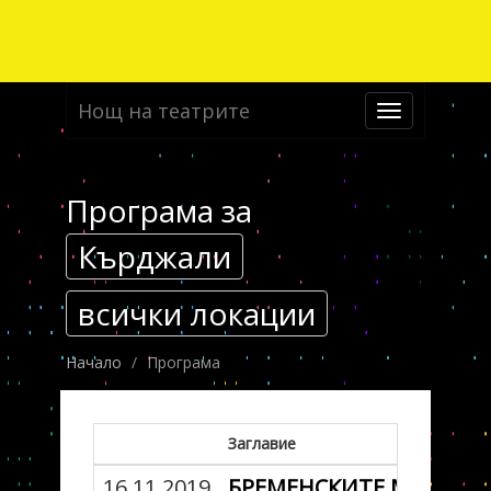
Нощ на театрите
Toggle
navigation
Програма за
Кърджали
всички локации
Начало
Програма
Заглавие
16.11.2019
БРЕМЕНСКИТЕ МУЗИКА