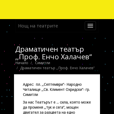
Нощ на театрите
Toggle
navigation
Драматичен театър
,,Проф. Енчо Халачев“
Начало
Симитли
Драматичен театър ,,Проф. Енчо Халачев“
Адрес: пл. ,,Септември“- Народно
Читалище ,,Св. Климент Охридски“- гр.
Симитли
За нас Театърът е ... сила, която може
да променя ,,тук и сега“, мощен
двигател за разцвета на едно