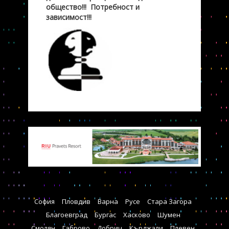
общество!!! Потребност и
зависимост!!!
София
Пловдив
Варна
Русе
Стара Загора
Благоевград
Бургас
Хасково
Шумен
Смолян
Габрово
Добрич
Кърджали
Плевен