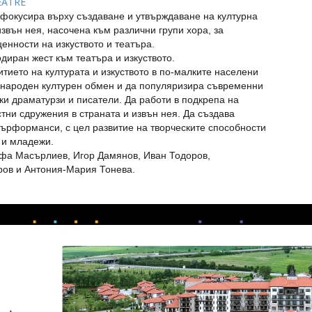
EATRE
 фокусира върху създаване и утвърждаване на културна
извън нея, насочена към различни групи хора, за
енности на изкуството и театъра.
диран жест към театъра и изкуството.
тието на културата и изкуството в
по-малките населени
ународен културен обмен и да популяризира съвременни
ки драматурзи и писатели. Да работи в подкрепа на
стни сдружения в страната и извън нея. Да създава
пърформанси, с цел развитие на творческите способности
 и младежи.
афа Масърлиев, Игор Дамянов, Иван Тодоров,
ов и Антония-Мария Тонева.