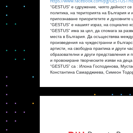
https://www.facebook.com/pg/GESTUSTH
“GESTUS” е сдружение, чиято дейност се
политика, на територията на България и 
припознаване приоритетите и духовните ц
“GESTUS” е нашият израз, на социално ко
“GESTUS” има за цел, да спомага за разви
места в България. Да осъществява межд
произведения на чуждестранни и българс
артисти, на свободна практика и други ча
образователни и други представления и 
и провокиране творческите изяви на деца
“GESTUS” са : Илона Господинова, Муст
Константина Самарджиева, Симеон Тодор