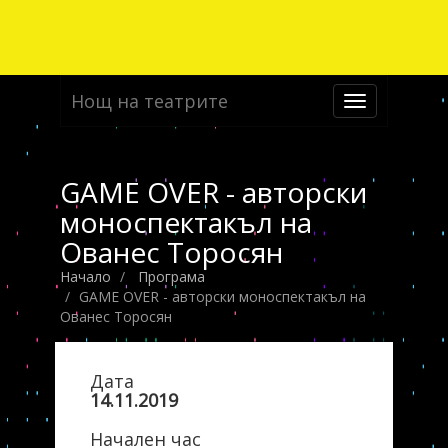
Нощ на театрите
Toggle
navigation
GAME OVER - авторски
моноспектакъл на
Ованес Торосян
Начало
Програма
GAME OVER - авторски моноспектакъл на
Ованес Торосян
Дата
14.11.2019
Начален час